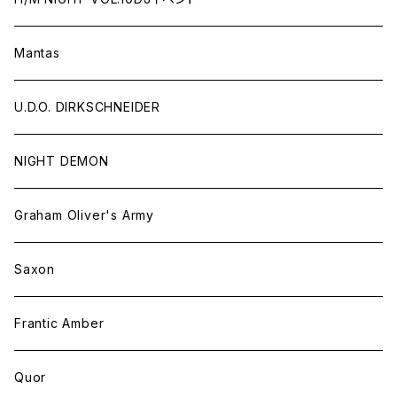
11月21日(土）
Mantas
ライブ+DJナイト
U.D.O. DIRKSCHNEIDER
NIGHT DEMON
Graham Oliver's Army
Saxon
Frantic Amber
Quor